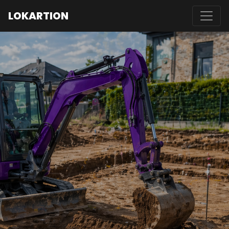
LO
K
ARTION