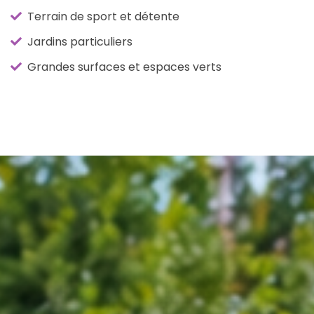
Terrain de sport et détente
Jardins particuliers
Grandes surfaces et espaces verts
ACCUEIL
PRESTATIONS
PRÉPARATION DE GAZON
Préparation de
gazon et
engazonnement
en Haute-Garonne