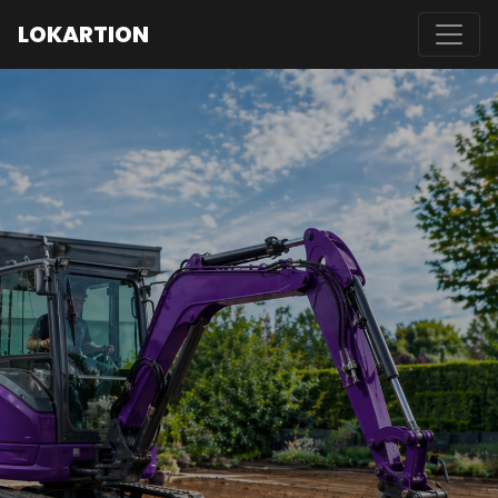
LO
K
ARTION